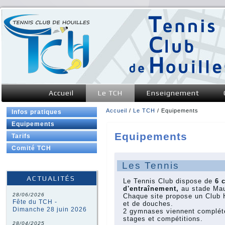
Accueil
Le TCH
Enseignement
Accueil
/
Le TCH
/ Equipements
Infos pratiques
Vous êtes ici
Equipements
Equipements
Tarifs
Comité TCH
Les Tennis
ACTUALITÉS
Le Tennis Club dispose de
6 
d'entraînement,
au stade Mau
28/06/2026
Chaque site propose un Club H
Fête du TCH -
et de douches.
Dimanche 28 juin 2026
2 gymnases viennent compléte
stages et compétitions.
28/04/2025