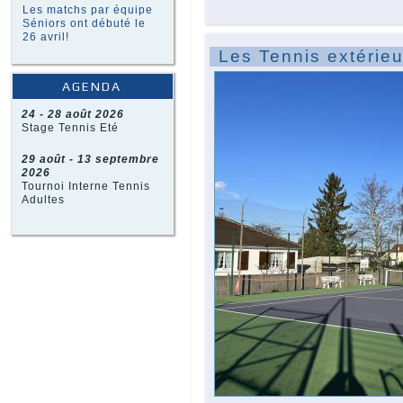
Les matchs par équipe
Séniors ont débuté le
26 avril!
Les Tennis extérieu
AGENDA
24 - 28 août 2026
Stage Tennis Eté
29 août - 13 septembre
2026
Tournoi Interne Tennis
Adultes
05 septembre 2026
inscriptions Tennis
2026-2027 - Session 3
12 septembre 2026
Délivrance des créneaux
des cours de tennis